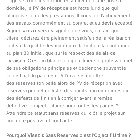
s’agisse d’une installation en atelier ou d’une pose à
domicile, le
PV de réception
est l’acte juridique qui
officialise la fin des prestations. Il constate l’achèvement
des travaux conformément au contrat et au
devis
accepté.
Signer
sans réserves
signifie que vous, en tant que
client, déclarez être pleinement satisfait de la réalisation,
tant sur la qualité des
matériaux
, la finition, la conformité
au
plan 3D
initial, que sur le respect des
délais de
livraison
. C’est un blanc-seing qui libère le professionnel
de ses obligations principales et déclenche souvent le
solde final du paiement. À l’inverse, émettre
des
réserves
(on parle alors de PV de réception avec
réserves) permet de lister des points non conformes ou
des
défauts de finition
à corriger avant la remise
définitive. L’objectif ultime pour toutes les parties ?
Atteindre ce statut
sans réserves
qui clôt le projet sur
une note positive et confiante.
Pourquoi Visez « Sans Réserves » est l’Objectif Ultime ?