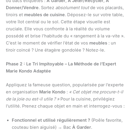
ou bacs étiquetés :
À Garder
,
À Jeter/Recycler
,
À
Donner/Vendre
. Sortez
absolument tout
de vos placards,
tiroirs et
meubles de cuisine
. Déposez-le sur votre table,
votre îlot central ou le sol. Cette étape visuelle est
cruciale. Elle vous confronte à la réalité du volume
possédé et brise l’habitude du « rangement à la va-vite ».
C’est le moment de vérifier l’état de vos
meubles
: un
tiroir coincé ? Une étagère gondolée ? Notez-le.
Phase 2 : Le Tri Impitoyable – La Méthode de l’Expert
Marie Kondo Adaptée
Appliquez la fameuse question, popularisée par l’experte
en organisation
Marie Kondo
:
« Cet objet me procure-t-il
de la joie ou est-il utile ? »
Pour la cuisine, privilégiez
l’utilité. Prenez chaque objet en main et interrogez-vous :
Fonctionnel et utilisé régulièrement ?
(Poêle favorite,
couteau bien aiguisé) → Bac
À Garder
.