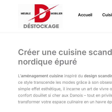
Aller
au
Accueil
Cuis
contenu
Créer une cuisine scandi
nordique épuré
L’
aménagement cuisine
inspiré du
design scandi
ce style transcende les modes grâce à son obses
simple effet esthétique, il incarne un art de vivre 
confort douillet si cher aux Danois – tout en privil
transformer votre espace culinaire en un havre épu