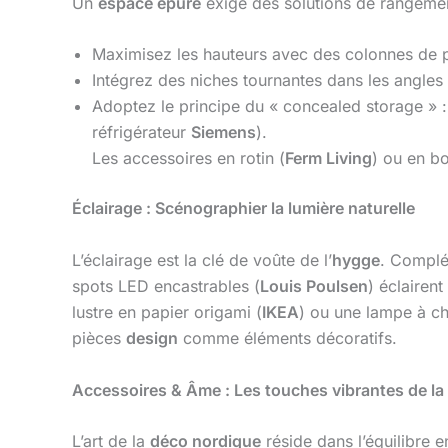
Un
espace épuré
exige des solutions de rangemen
Maximisez les hauteurs avec des colonnes de p
Intégrez des niches tournantes dans les angles m
Adoptez le principe du « concealed storage » 
réfrigérateur
Siemens
).
Les accessoires en rotin (
Ferm Living
) ou en bo
Éclairage : Scénographier la lumière naturelle
L’éclairage est la clé de voûte de l’
hygge
. Complé
spots LED encastrables (
Louis Poulsen
) éclairen
lustre en papier origami (
IKEA
) ou une lampe à ch
pièces
design
comme éléments décoratifs.
Accessoires & Âme : Les touches vibrantes de la
L’art de la
déco nordique
réside dans l’équilibre e