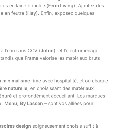
apis en laine bouclée (
Ferm Living
). Ajoutez des
e en feutre (
Hay
). Enfin, exposez quelques
 à l’eau sans COV (
Jotun
), et l’électroménager
 tandis que
Frama
valorise les matériaux bruts
où
minimalisme
rime avec hospitalité, et où chaque
ère naturelle
, en choisissant des
matériaux
épuré
et profondément accueillant. Les marques
k
,
Menu
,
By Lassen
– sont vos alliées pour
ssoires design
soigneusement choisis suffit à