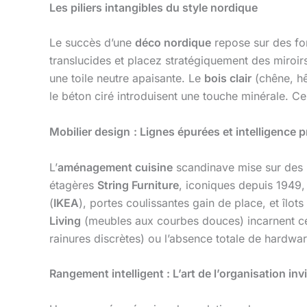
Les piliers intangibles du style nordique
Le succès d’une
déco nordique
repose sur des fo
translucides et placez stratégiquement des miroi
une toile neutre apaisante. Le
bois clair
(chêne, hê
le béton ciré introduisent une touche minérale. Ce 
Mobilier design
: Lignes épurées et intelligence p
L’
aménagement cuisine
scandinave mise sur des m
étagères
String Furniture
, iconiques depuis 1949,
(
IKEA
), portes coulissantes gain de place, et îlot
Living
(meubles aux courbes douces) incarnent ce
rainures discrètes) ou l’absence totale de hardwar
Rangement intelligent : L’art de l’organisation invi