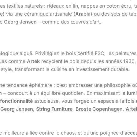
es textiles naturels : rideaux en lin, nappes en coton écru, t
e) via une céramique artisanale (
Arabia
) ou des sets de tabl
fe
Georg Jensen
– comme des œuvres d’art.
gique aiguë. Privilégiez le bois certifié FSC, les peintures
ques comme
Artek
recyclent le bois depuis les années 1930,
 style, transformant la cuisine en investissement durable.
une tendance éphémère ; c’est embrasser une philosophie 
n
– concourt à un équilibre quotidien. En maximisant la
lumi
fonctionnalité
astucieuse, vous forgez un espace à la fois
,
Georg Jensen
,
String Furniture
,
Broste Copenhagen
,
Arte
e meilleure alliée contre le chaos, et qu’une poignée d’
acce