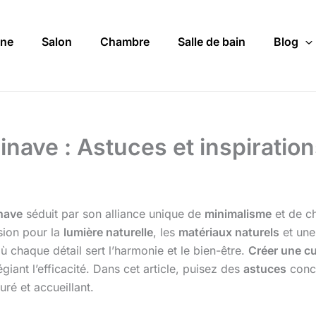
ine
Salon
Chambre
Salle de bain
Blog
nave : Astuces et inspiration
nave
séduit par son alliance unique de
minimalisme
et de ch
sion pour la
lumière naturelle
, les
matériaux naturels
et un
où chaque détail sert l’harmonie et le bien-être.
Créer une c
égiant l’efficacité. Dans cet article, puisez des
astuces
conc
ré et accueillant.