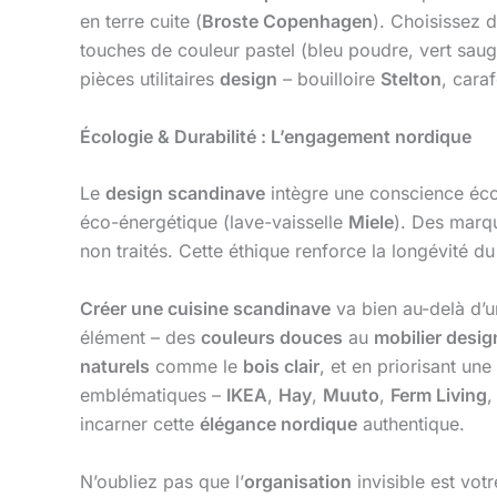
en terre cuite (
Broste Copenhagen
). Choisissez d
touches de couleur pastel (bleu poudre, vert saug
pièces utilitaires
design
– bouilloire
Stelton
, cara
Écologie & Durabilité : L’engagement nordique
Le
design scandinave
intègre une conscience écolo
éco-énergétique (lave-vaisselle
Miele
). Des mar
non traités. Cette éthique renforce la longévité du
Créer une cuisine scandinave
va bien au-delà d’
élément – des
couleurs douces
au
mobilier desig
naturels
comme le
bois clair
, et en priorisant une
emblématiques –
IKEA
,
Hay
,
Muuto
,
Ferm Living
incarner cette
élégance nordique
authentique.
N’oubliez pas que l’
organisation
invisible est votr