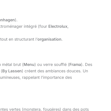
enhagen
).
ctroménager intégré (four
Electrolux
,
tout en structurant l’
organisation
.
 métal brut (
Menu
) ou verre soufflé (
Frama
). Des
 (
By Lassen
) créent des ambiances douces. Un
lumineuses, rappelant l’importance des
lantes vertes (monstera, fougères) dans des pots