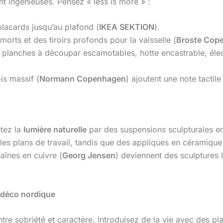
t ingénieuses. Pensez « less is more » :
lacards jusqu’au plafond (
IKEA SEKTION
).
orts et des tiroirs profonds pour la vaisselle (
Broste Cop
: planches à découpar escamotables, hotte encastrable, éle
is massif (
Normann Copenhagen
) ajoutent une note tactile 
tez la
lumière naturelle
par des suspensions sculpturales en
t les plans de travail, tandis que des appliques en céramique
aînes en cuivre (
Georg Jensen
) deviennent des sculptures 
 déco nordique
ntre sobriété et caractère. Introduisez de la vie avec des p