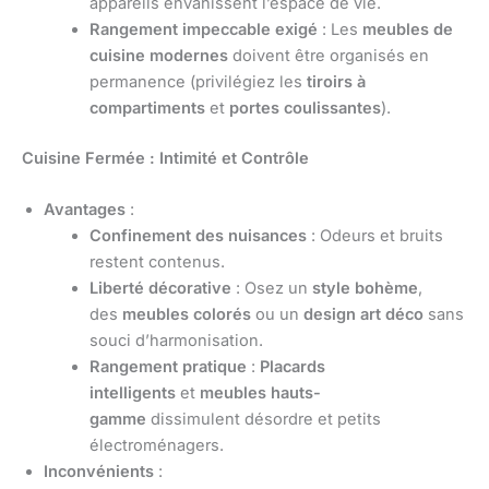
appareils envahissent l’espace de vie.
Rangement impeccable exigé
: Les
meubles de
cuisine modernes
doivent être organisés en
permanence (privilégiez les
tiroirs à
compartiments
et
portes coulissantes
).
Cuisine Fermée : Intimité et Contrôle
Avantages
:
Confinement des nuisances
: Odeurs et bruits
restent contenus.
Liberté décorative
: Osez un
style bohème
,
des
meubles colorés
ou un
design art déco
sans
souci d’harmonisation.
Rangement pratique
:
Placards
intelligents
et
meubles hauts-
gamme
dissimulent désordre et petits
électroménagers.
Inconvénients
: