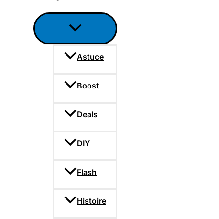
Astuce
Boost
Deals
DIY
Flash
Histoire